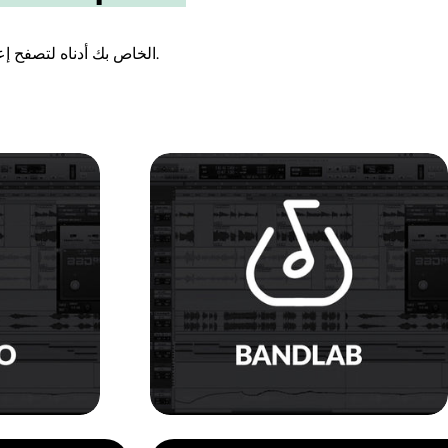
اختر برنامج العمل الصوتي (DAW) الخاص بك أدناه لتصفح إعدادات الصوت المسبقة للصوتيات المصممة خصيصًا لإعدادك.