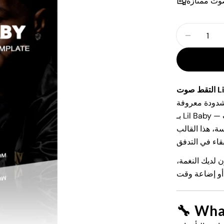
وت ممتازة
الكمية
صوتي مسبق
شدودة معروفة
بـ Lil Baby — جاهزة للتحميل في جلستك على الفور. مبني باستخدام الإضافات
ة، هذا القالب
لديك النغمة،
🔧
What