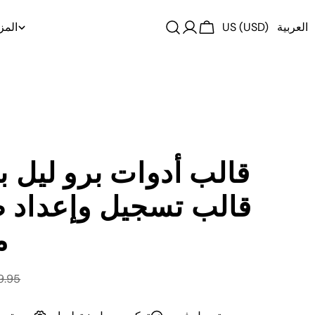
العربية
US (USD)
المز
Log
Cart
in
قالب أدوات برو ليل ب
قالب تسجيل وإعداد 
م
9.95