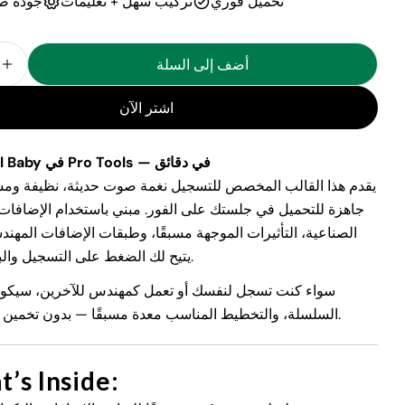
تحميل فوري
تركيب سهل + تعليمات
جودة ص
أضف إلى السلة
ـ قالب أدوات برو ليل بيبي – قالب تسجيل وإعداد صوتي مسبق
 الكمية لـ قالب أدوات برو ليل بيبي – قالب تسجيل وإعداد 
اشتر الآن
التقط صوت Lil Baby في Pro Tools — في دقائق
يقدم هذا القالب المخصص للتسجيل نغمة صوت حديثة، نظيفة وم
الصناعية، التأثيرات الموجهة مسبقًا، وطبقات الإضافات المهندس
يتيح لك الضغط على التسجيل والبقاء في التدفق.
سواء كنت تسجل لنفسك أو تعمل كمهندس للآخرين، سيكون 
السلسلة، والتخطيط المناسب معدة مسبقًا — بدون تخمين أو إضاعة وقت.
’s Inside: