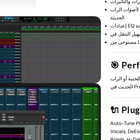
رات والتأثيرات
 لأصوات الراب
الحديثة
حة
افتح الوسائط 2 في النافذة المنبثقة
🎯
Perf
حنية أو الراب
🔌
Plug
Auto-Tune P
Vocals, DeEs
RVerb, H-De