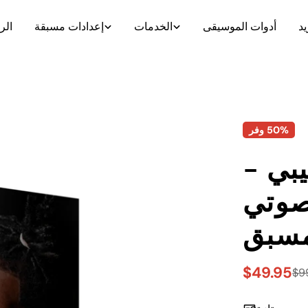
يد
أدوات الموسيقى
الخدمات
إعدادات مسبقة
الر
50%
وفر
يبي –
صوتي
سبق
$49.95
$9
سعر
السعر
البيع
العادي