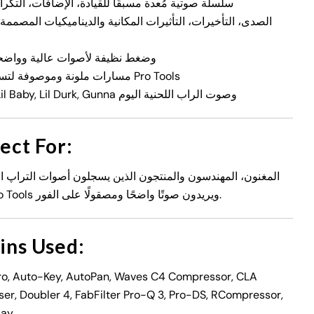
سلسلة صوتية مُعدة مسبقًا للقيادة، الإضافات، التكرا
الصدى، التأخيرات، التأثيرات المكانية والديناميكيات المصممة
إعدادات EQ وضغط نظيفة لأصوات عالية وواض
مسارات ملونة وموصوفة لتسهيل التنقل في Pro Tools
مستوحى من Lil Baby, Lil Durk, Gunna وصوت الراب اللحنية اليوم
ect For:
المغنون، المهندسون والمنتجون الذين يسجلون أصوات التراپ الل
الحديث في Pro Tools ويريدون صوتًا واضحًا ومصقولًا على الفور.
ins Used:
ro, Auto-Key, AutoPan, Waves C4 Compressor, CLA
ser, Doubler 4, FabFilter Pro-Q 3, Pro-DS, RCompressor,
lay