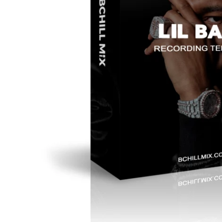
افتح الوسائط 0 في النافذة المنبثقة