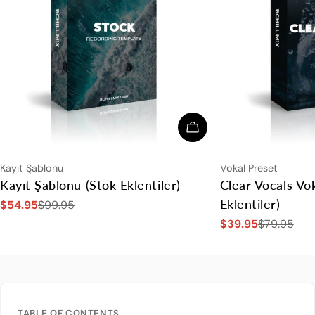
Seçenekleri Seçin
Tip:
Tip:
Kayıt Şablonu
Vokal Preset
Kayıt Şablonu (Stok Eklentiler)
Clear Vocals Vok
Eklentiler)
$54.95
$99.95
Satış
Normal
$39.95
$79.95
ücreti
fiyat
Satış
Normal
ücreti
fiyat
TABLE OF CONTENTS