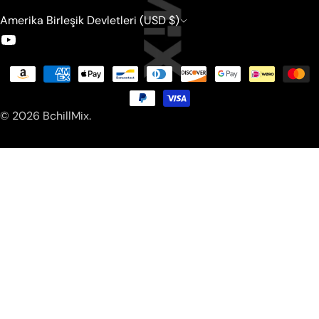
Amerika Birleşik Devletleri (USD $)
Youtube
Ödeme
metodları
© 2026
BchillMix
.