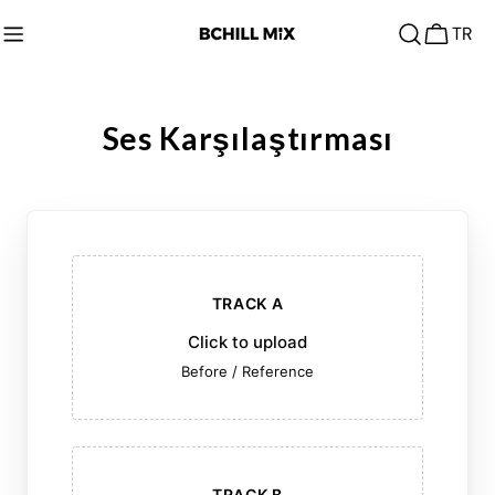
İçeriğe
TR
atla
Araba
Ses Karşılaştırması
TRACK A
Click to upload
Before / Reference
TRACK B