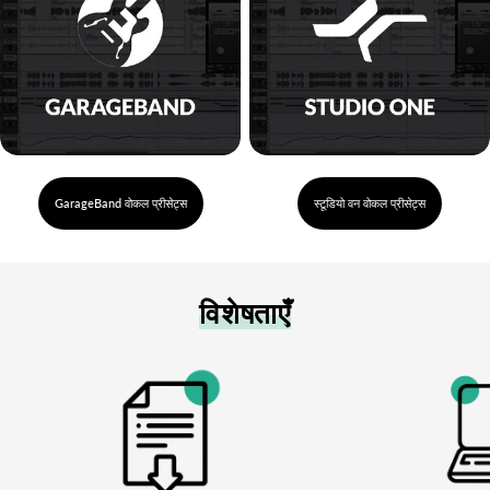
GarageBand वोकल प्रीसेट्स
स्टूडियो वन वोकल प्रीसेट्स
विशेषताएँ