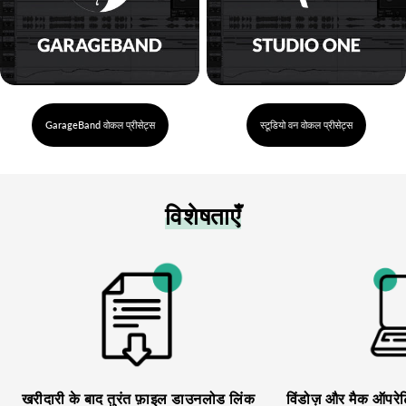
GarageBand वोकल प्रीसेट्स
स्टूडियो वन वोकल प्रीसेट्स
विशेषताएँ
खरीदारी के बाद तुरंत फ़ाइल डाउनलोड लिंक
विंडोज़ और मैक ऑपरे