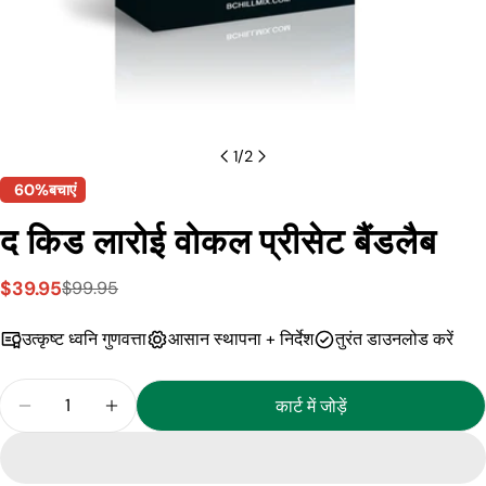
1
/
2
60%
बचाएं
द किड लारोई वोकल प्रीसेट बैंडलैब
$39.95
$99.95
बिक्री
नियमित
मूल्य
मूल्य
उत्कृष्ट ध्वनि गुणवत्ता
आसान स्थापना + निर्देश
तुरंत डाउनलोड करें
मात्रा
कार्ट में जोड़ें
द किड लारोई वोकल प्रीसेट बैंडलैब के लिए मात्रा कम करें
द किड लारोई वोकल प्रीसेट बैंडलैब के लिए मात्रा बढ़ाएं