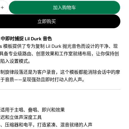
加入购物车
 Durk Pro Tools 模板 – 录音模板与人声预设 的数量
增加 Lil Durk Pro Tools 模板 – 录音模板与人声预设 的
立即购买
ls 中即时捕捉 Lil Durk 音色
ools 模板提供了专为复制 Lil Durk 抛光音色而设计的干净、现
—具备专业级路由、创意效果和工作室就绪布局，让你保持创
非陷入设置模式。
录制旋律段落还是为客户录音，这个模板都能消除会话中的摩
注于音质——呈现强劲且即时打动人的人声。
：
，适用于主唱、叠唱、即兴和效果
延迟和立体声深度工具
器、压缩器和电平，打造紧凑、混音就绪的人声