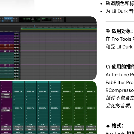
轨道颜色和
为 Lil D
🎯
适用对象
在 Pro T
和受 Lil D
口中打开媒体 2
🔌
使用的插
Auto-Tune Pr
FabFilter Pro
RCompressor,
插件不包含在内
业化的音质
🔥
格式：
Pro Tools 