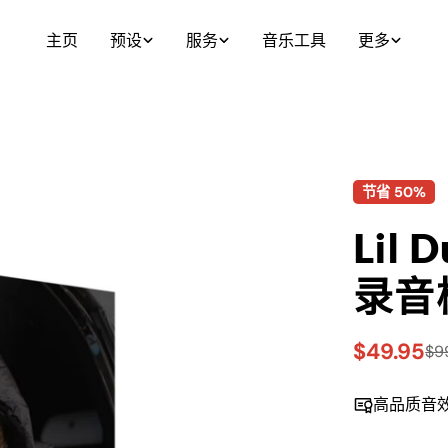
主页
预设
服务
音乐工具
更多
节省
50%
Lil 
录音
$49.95
$9
销
常
售
规
高品质音
价
价