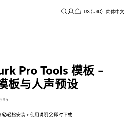
US (USD)
简体中文
登
购
录
物
车
Durk Pro Tools 模板 –
模板与人声预设
9.95
效
轻松安装 + 使用说明
即时下载