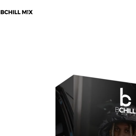
跳
转
到
内
容
跳
至
产
品
信
息