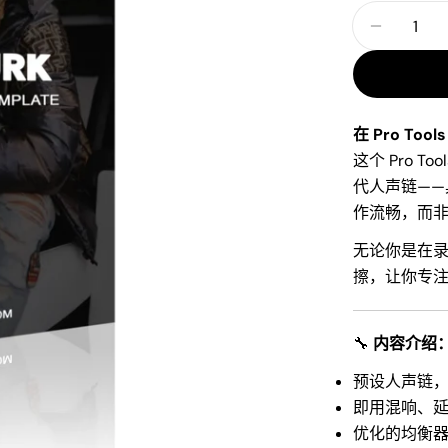
格
格
数
减少 Lil
量
在 Pro Too
这个 Pro T
代人声链—
作流畅，而
无论你是在
擦，让你专
🔧
内容介绍
预设人声链
即用混响、
优化的均衡