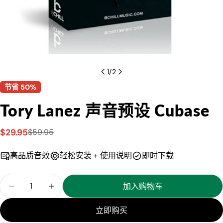
1
/
2
节省
50%
Tory Lanez 声音预设 Cubase
$29.95
$59.95
销
常
售
规
高品质音效
轻松安装 + 使用说明
即时下载
价
价
格
格
数
加入购物车
减少 Tory Lanez 声音预设 Cubase 的数量
增加 Tory Lanez 声音预设 Cubase 的数量
量
立即购买