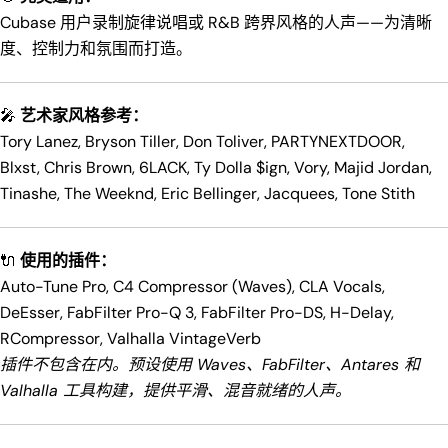
Cubase 用户录制旋律说唱或 R&B 跨界风格的人声——为清晰
度、控制力和氛围而打造。
🎤
艺术家风格参考：
Tory Lanez, Bryson Tiller, Don Toliver, PARTYNEXTDOOR,
Blxst, Chris Brown, 6LACK, Ty Dolla $ign, Vory, Majid Jordan,
Tinashe, The Weeknd, Eric Bellinger, Jacquees, Tone Stith
🔌
使用的插件：
Auto-Tune Pro, C4 Compressor (Waves), CLA Vocals,
DeEsser, FabFilter Pro-Q 3, FabFilter Pro-DS, H-Delay,
RCompressor, Valhalla VintageVerb
插件不包含在内。预设使用 Waves、FabFilter、Antares 和
Valhalla 工具构建，提供平滑、混音就绪的人声。