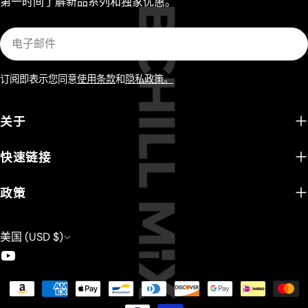
第一时间了解新品系列和独家优惠。
电
子
邮
订阅即表示您同意
使用条款
和
隐私政策。
件
关于
快速链接
政策
美国 (USD $)
YouTube
支
付