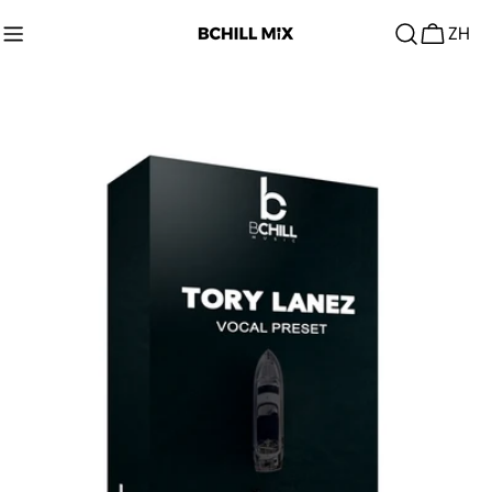
跳
ZH
转
购
到
物
内
车
容
跳
至
产
品
信
息
在模态窗口中打开媒体 0