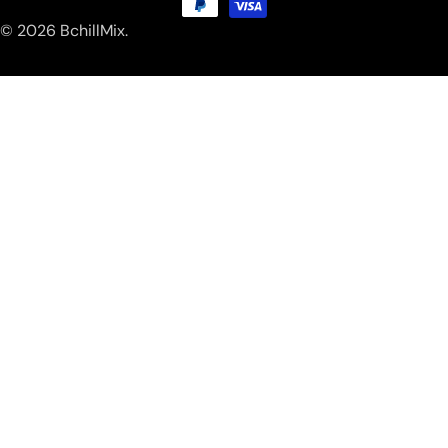
方
© 2026
BchillMix
.
式