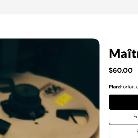
Maîtr
Prix
$60.00
Plan:
Forfait
habituel
F