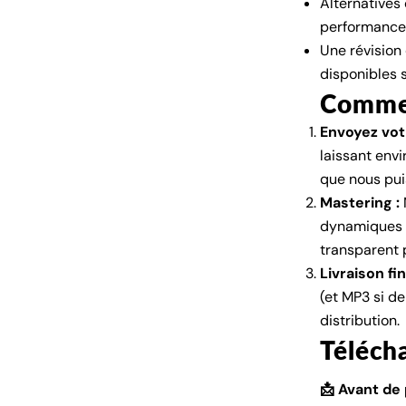
Alternatives 
performance 
Une révision
disponibles s
Commen
Envoyez vot
laissant envi
que nous pui
Mastering :
dynamiques m
transparent p
Livraison fin
(et MP3 si de
distribution.
Télécha
📩 Avant de