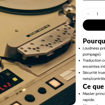
Quantité
Diminuer
Pourqu
Loudness prêt
pompage).
Traduction c
enceintes int
Sécurité tru
nets/contrôle
Ce que
Master princ
rapide.