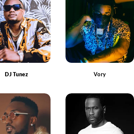
DJ Tunez
Vory