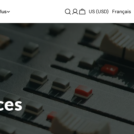
lus
US (USD)
Français
Se
Chariot
connecter
ces