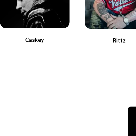
Caskey
Rittz