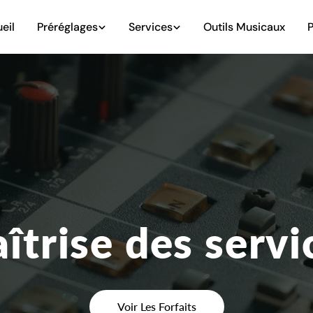
eil
Préréglages
Services
Outils Musicaux
P
îtrise des servi
Voir Les Forfaits