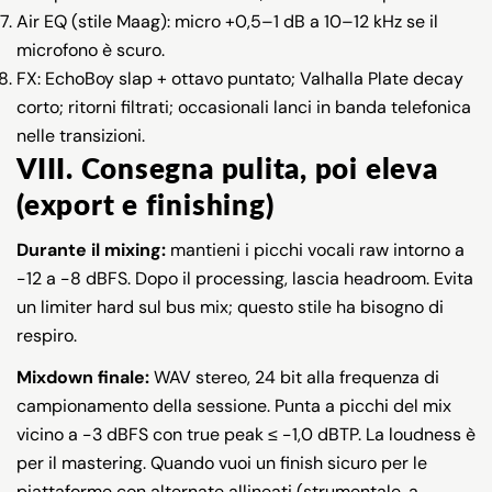
Air EQ (stile Maag): micro +0,5–1 dB a 10–12 kHz se il
microfono è scuro.
FX: EchoBoy slap + ottavo puntato; Valhalla Plate decay
corto; ritorni filtrati; occasionali lanci in banda telefonica
nelle transizioni.
VIII. Consegna pulita, poi eleva
(export e finishing)
Durante il mixing:
mantieni i picchi vocali raw intorno a
−12 a −8 dBFS. Dopo il processing, lascia headroom. Evita
un limiter hard sul bus mix; questo stile ha bisogno di
respiro.
Mixdown finale:
WAV stereo, 24 bit alla frequenza di
Condividi questo articolo
campionamento della sessione. Punta a picchi del mix
vicino a −3 dBFS con true peak ≤ −1,0 dBTP. La loudness è
Copia
per il mastering. Quando vuoi un finish sicuro per le
piattaforme con alternate allineati (strumentale, a