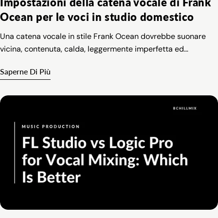
Impostazioni della catena vocale di Frank
Ocean per le voci in studio domestico
Una catena vocale in stile Frank Ocean dovrebbe suonare
vicina, contenuta, calda, leggermente imperfetta ed
emotivamente esposta, invece che lucida o eccessivamente
Saperne Di Più
elaborata.