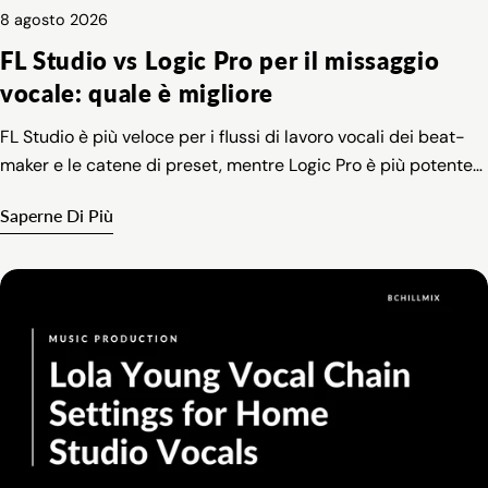
8 agosto 2026
FL Studio vs Logic Pro per il missaggio
vocale: quale è migliore
FL Studio è più veloce per i flussi di lavoro vocali dei beat-
maker e le catene di preset, mentre Logic Pro è più potente
per la registrazione focalizzata sul cantante, il comping e il
Saperne Di Più
montaggio di base.