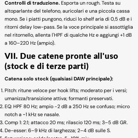
Controlli di traduzione.
Esporta un rough. Testa su
altoparlante del telefono, auricolari e una piccola cassa
mono. Se i piatti pungono, riduci lo shelf aria di 0,5 dB e i
ritorni delay low-pass. Se la voce principale si assottiglia
nel ritornello, allenta l'HPF di qualche Hz e aggiungi +1 dB
a 160–220 Hz (ampio).
VII. Due catene pronte all'uso
(stock e di terze parti)
Catena solo stock (qualsiasi DAW principale):
Pitch: ritune veloce per hook lifts; moderato per i versi;
umanizza/transizione attiva; formanti preservati.
EQ: HPF 80 Hz; ampio −2 dB a 250 Hz se confuso; micro
notch a ~1 kHz se nasale.
Comp 1: 2:1; attacco 20 ms; rilascio 120 ms; 3–5 dB GR.
De-esser: 6–9 kHz di larghezza; 2–4 dB sulle S.