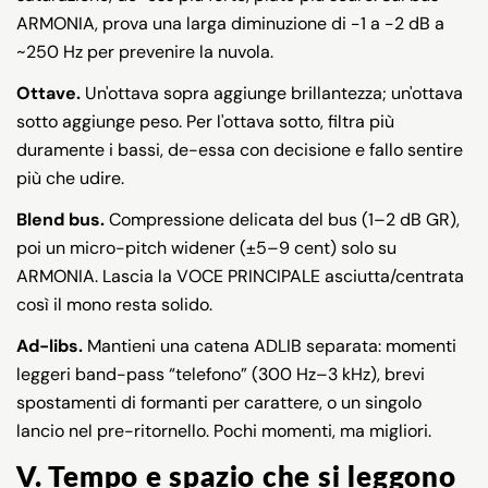
ARMONIA, prova una larga diminuzione di −1 a −2 dB a
~250 Hz per prevenire la nuvola.
Ottave.
Un'ottava sopra aggiunge brillantezza; un'ottava
sotto aggiunge peso. Per l'ottava sotto, filtra più
duramente i bassi, de-essa con decisione e fallo sentire
più che udire.
Blend bus.
Compressione delicata del bus (1–2 dB GR),
poi un micro-pitch widener (±5–9 cent) solo su
ARMONIA. Lascia la VOCE PRINCIPALE asciutta/centrata
così il mono resta solido.
Ad-libs.
Mantieni una catena ADLIB separata: momenti
leggeri band-pass “telefono” (300 Hz–3 kHz), brevi
spostamenti di formanti per carattere, o un singolo
lancio nel pre-ritornello. Pochi momenti, ma migliori.
V. Tempo e spazio che si leggono