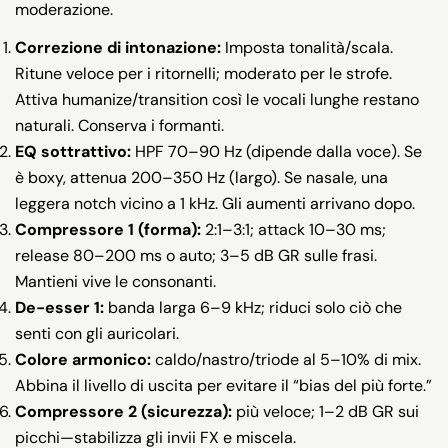
moderazione.
Correzione di intonazione:
Imposta tonalità/scala.
Ritune veloce per i ritornelli; moderato per le strofe.
Attiva humanize/transition così le vocali lunghe restano
naturali. Conserva i formanti.
EQ sottrattivo:
HPF 70–90 Hz (dipende dalla voce). Se
è boxy, attenua 200–350 Hz (largo). Se nasale, una
leggera notch vicino a 1 kHz. Gli aumenti arrivano dopo.
Compressore 1 (forma):
2:1–3:1; attack 10–30 ms;
release 80–200 ms o auto; 3–5 dB GR sulle frasi.
Mantieni vive le consonanti.
De-esser 1:
banda larga 6–9 kHz; riduci solo ciò che
senti con gli auricolari.
Colore armonico:
caldo/nastro/triode al 5–10% di mix.
Abbina il livello di uscita per evitare il “bias del più forte.”
Compressore 2 (sicurezza):
più veloce; 1–2 dB GR sui
picchi—stabilizza gli invii FX e miscela.