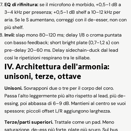
EQ di rifinitura:
se il microfono è morbido, +0,5–1 dB a
3–4 kHz per presenza; +0,5–1 dB shelf a 10–12 kHz per
aria. Se le S aumentano, correggi con il de-esser, non con
più shelf.
Invii:
slap mono 80–120 ms; delay 1/8 o croma puntata
con basso feedback; short bright plate (0,7–1,2 s) con
pre-delay 20–60 ms. Delay sidechain-duck dal lead
così le ripetizioni respirano tra le sillabe.
IV. Architettura dell'armonia:
unisoni, terze, ottave
Unisoni.
Sovrapponi due o tre per il corpo del coro.
Passa l'alto leggermente più alto rispetto al lead, più de-
essing, poi abbassa di 6–9 dB. Mantieni al centro se vuoi
spessore; piccoli offset L/R aggiungono larghezza.
Terze/parti superiori.
Trattale come un pad. Meno
saturazione, de-ess più forte, plate più scuro. Sul bus