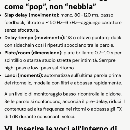
come “pop”, non “nebbia”
Slap delay (movimento):
mono, 80–120 ms, basso
feedback, filtrato a ~150 Hz–6 kHz—aggiunge carattere
senza sfocatura.
Delay tempo (movimento):
1/8 o ottavo puntato; duck
con sidechain così i ripetuti sbocciano tra le parole.
Plate/room (dimensione):
plate brillante 0,7–1,0 s per
scintillio o stanza studio stretta per intimità. Sempre
high-pass e low-pass sul ritorno.
Lanci (momenti):
automatizza sull'ultima parola prima
del ritornello, modella con filtri e abbassa rapidamente.
A un livello di monitoraggio basso, ricontrolla la dizione.
Se le parole si confondono, accorcia il pre-delay, riduci il
contenuto ad alta frequenza nei ritorni o abbassa gli FX
di 1 dB durante consonanti veloci.
VI. Inserire le voci all'interno di