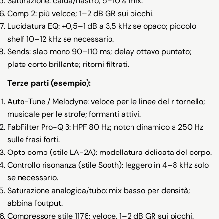
Saturazione: calda/nastro, 5–10% mix.
Comp 2: più veloce; 1–2 dB GR sui picchi.
Lucidatura EQ: +0,5–1 dB a 3,5 kHz se opaco; piccolo
shelf 10–12 kHz se necessario.
Sends: slap mono 90–110 ms; delay ottavo puntato;
plate corto brillante; ritorni filtrati.
Terze parti (esempio):
Auto-Tune / Melodyne: veloce per le linee del ritornello;
musicale per le strofe; formanti attivi.
FabFilter Pro-Q 3: HPF 80 Hz; notch dinamico a 250 Hz
sulle frasi forti.
Opto comp (stile LA-2A): modellatura delicata del corpo.
Controllo risonanza (stile Sooth): leggero in 4–8 kHz solo
se necessario.
Saturazione analogica/tubo: mix basso per densità;
abbina l'output.
Compressore stile 1176: veloce, 1–2 dB GR sui picchi.