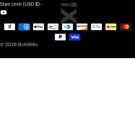
Stati Uniti (USD $)
Youtube
Modalità
di
pagamento
© 2026
BchillMix
.