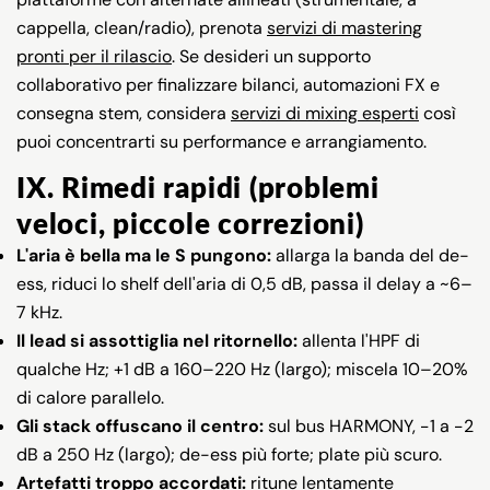
Condividi
Condividi
Pin
su
su
su
cappella, clean/radio), prenota
servizi di mastering
Facebook
X
Pinterest
pronti per il rilascio
. Se desideri un supporto
collaborativo per finalizzare bilanci, automazioni FX e
consegna stem, considera
servizi di mixing esperti
così
puoi concentrarti su performance e arrangiamento.
IX. Rimedi rapidi (problemi
veloci, piccole correzioni)
L'aria è bella ma le S pungono:
allarga la banda del de-
ess, riduci lo shelf dell'aria di 0,5 dB, passa il delay a ~6–
7 kHz.
Il lead si assottiglia nel ritornello:
allenta l'HPF di
qualche Hz; +1 dB a 160–220 Hz (largo); miscela 10–20%
di calore parallelo.
Gli stack offuscano il centro:
sul bus HARMONY, −1 a −2
dB a 250 Hz (largo); de-ess più forte; plate più scuro.
Artefatti troppo accordati:
ritune lentamente